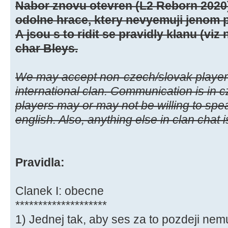
Nabor znovu otevren (L2 Reborn 2020
odolne hrace, ktery nevyemuji jenom p
A jsou s to ridit se pravidly klanu (viz
char Bleys.
We may accept non-czech/slovak playe
international clan. Communication is in c
players may or may not be willing to spea
english. Also, anything else in clan chat 
Pravidla:
Clanek I: obecne
********************
1) Jednej tak, aby ses za to pozdeji ne