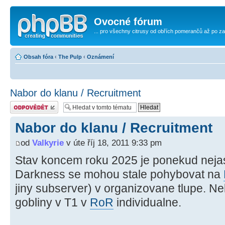
Ovocné fórum
... pro všechny citrusy od obřích pomerančů až po za
Obsah fóra
‹
The Pulp
‹
Oznámení
Nabor do klanu / Recruitment
Odeslat odpověď
Nabor do klanu / Recruitment
od
Valkyrie
v úte říj 18, 2011 9:33 pm
Stav koncem roku 2025 je ponekud neja
Darkness se mohou stale pohybovat na
jiny subserver) v organizovane tlupe. Nek
gobliny v T1 v
RoR
individualne.