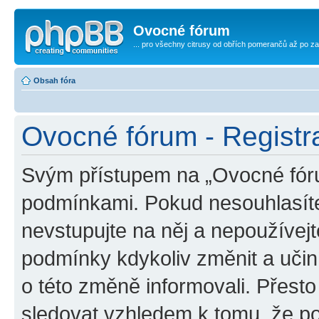
Ovocné fórum
... pro všechny citrusy od obřích pomerančů až po za
Obsah fóra
Ovocné fórum - Registr
Svým přístupem na „Ovocné fóru
podmínkami. Pokud nesouhlasíte
nevstupujte na něj a nepoužívejt
podmínky kdykoliv změnit a uči
o této změně informovali. Přest
sledovat vzhledem k tomu, že p