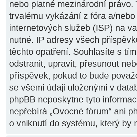
nebo platné mezinárodní právo.
trvalému vykázání z fóra a/neb
internetových služeb (ISP) na v
nutné. IP adresy všech příspěvk
těchto opatření. Souhlasíte s t
odstranit, upravit, přesunout n
příspěvek, pokud to bude považo
se všemi údaji uloženými v data
phpBB neposkytne tyto informace
nepřebírá „Ovocné fórum“ ani p
o vniknutí do systému, který by 