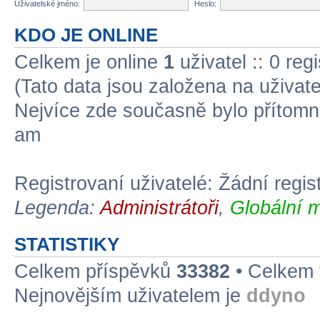
Uživatelské jméno:
Heslo:
KDO JE ONLINE
Celkem je online
1
uživatel :: 0 re
(Tato data jsou založena na uživate
Nejvíce zde současně bylo přítom
am
Registrovaní uživatelé: Žádní regis
Legenda:
Administrátoři
,
Globální m
STATISTIKY
Celkem příspěvků
33382
• Celkem
Nejnovějším uživatelem je
ddyno