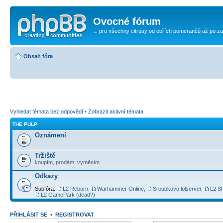
Ovocné fórum
... pro všechny citrusy od obřích pomerančů až po za
Obsah fóra
Vyhledat témata bez odpovědí
•
Zobrazit aktivní témata
THE PULP
Oznámení
Tržiště
koupím, prodám, vyměním
Odkazy
Subfóra:
L2 Reborn
,
Warhammer Online
,
Sroubkovo lolserver
,
L2 Sh
L2 GamePark (dead?)
PŘIHLÁSIT SE
•
REGISTROVAT