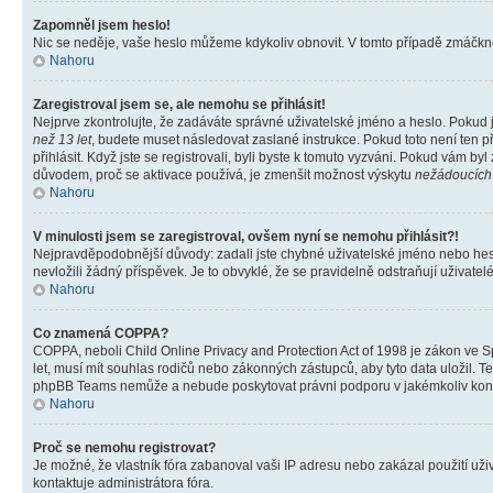
Zapomněl jsem heslo!
Nic se neděje, vaše heslo můžeme kdykoliv obnovit. V tomto případě zmáčknět
Nahoru
Zaregistroval jsem se, ale nemohu se přihlásit!
Nejprve zkontrolujte, že zadáváte správné uživatelské jméno a heslo. Pokud 
než 13 let
, budete muset následovat zaslané instrukce. Pokud toto není ten p
přihlásit. Když jste se registrovali, byli byste k tomuto vyzváni. Pokud vám b
důvodem, proč se aktivace používá, je zmenšit možnost výskytu
nežádoucích
Nahoru
V minulosti jsem se zaregistroval, ovšem nyní se nemohu přihlásit?!
Nejpravděpodobnější důvody: zadali jste chybné uživatelské jméno nebo heslo 
nevložili žádný příspěvek. Je to obvyklé, že se pravidelně odstraňují uživatelé
Nahoru
Co znamená COPPA?
COPPA, neboli Child Online Privacy and Protection Act of 1998 je zákon ve Sp
let, musí mít souhlas rodičů nebo zákonných zástupců, aby tyto data uložil. Te
phpBB Teams nemůže a nebude poskytovat právni podporu v jakémkoliv kont
Nahoru
Proč se nemohu registrovat?
Je možné, že vlastník fóra zabanoval vaši IP adresu nebo zakázal použití uživ
kontaktuje administrátora fóra.