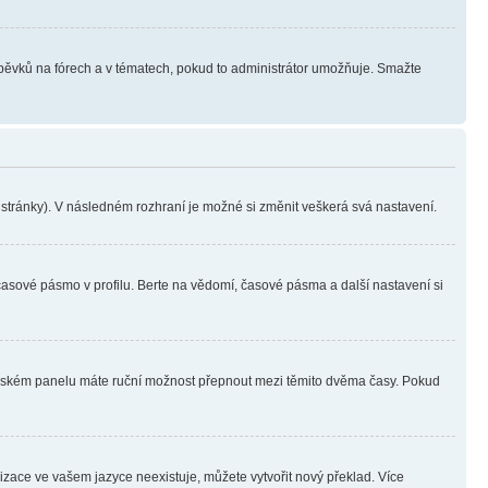
íspěvků na fórech a v tématech, pokud to administrátor umožňuje. Smažte
i stránky). V následném rozhraní je možné si změnit veškerá svá nastavení.
časové pásmo v profilu. Berte na vědomí, časové pásma a další nastavení si
ivatelském panelu máte ruční možnost přepnout mezi těmito dvěma časy. Pokud
lizace ve vašem jazyce neexistuje, můžete vytvořit nový překlad. Více