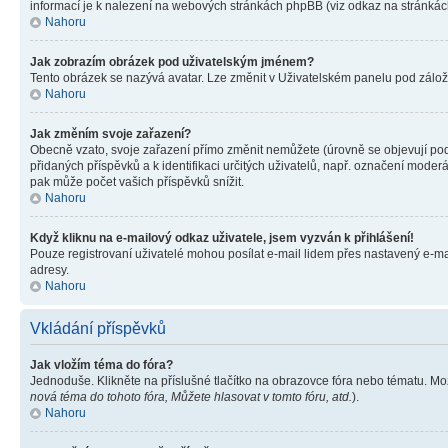
informací je k nalezení na webových stránkách phpBB (viz odkaz na stránkách
Nahoru
Jak zobrazím obrázek pod uživatelským jménem?
Tento obrázek se nazývá avatar. Lze změnit v Uživatelském panelu pod záložko
Nahoru
Jak změním svoje zařazení?
Obecně vzato, svoje zařazení přímo změnit nemůžete (úrovně se objevují pod
přidaných příspěvků a k identifikaci určitých uživatelů, např. označení mode
pak může počet vašich příspěvků snížit.
Nahoru
Když kliknu na e-mailový odkaz uživatele, jsem vyzván k přihlášení!
Pouze registrovaní uživatelé mohou posílat e-mail lidem přes nastavený e-mai
adresy.
Nahoru
Vkládání příspěvků
Jak vložím téma do fóra?
Jednoduše. Klikněte na příslušné tlačítko na obrazovce fóra nebo tématu. Mo
nová téma do tohoto fóra, Můžete hlasovat v tomto fóru, atd.
).
Nahoru