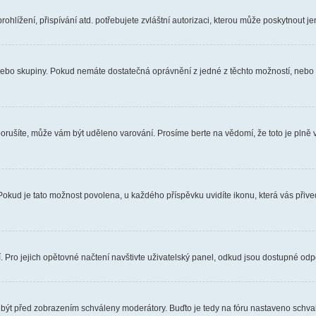
hlížení, přispívání atd. potřebujete zvláštní autorizaci, kterou může poskytnout jen
, nebo skupiny. Pokud nemáte dostatečná oprávnění z jedné z těchto možností, nebo n
e porušíte, může vám být uděleno varování. Prosíme berte na vědomí, že toto je pl
 Pokud je tato možnost povolena, u každého příspěvku uvidíte ikonu, která vás přiv
Pro jejich opětovné načtení navštivte uživatelský panel, odkud jsou dostupné odpo
 být před zobrazením schváleny moderátory. Buďto je tedy na fóru nastaveno schvalo