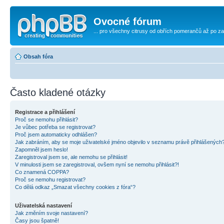
Ovocné fórum
... pro všechny citrusy od obřích pomerančů až po za
Obsah fóra
Často kladené otázky
Registrace a přihlášení
Proč se nemohu přihlásit?
Je vůbec potřeba se registrovat?
Proč jsem automaticky odhlášen?
Jak zabráním, aby se moje uživatelské jméno objevilo v seznamu právě přihlášených
Zapomněl jsem heslo!
Zaregistroval jsem se, ale nemohu se přihlásit!
V minulosti jsem se zaregistroval, ovšem nyní se nemohu přihlásit?!
Co znamená COPPA?
Proč se nemohu registrovat?
Co dělá odkaz „Smazat všechny cookies z fóra“?
Uživatelská nastavení
Jak změním svoje nastavení?
Časy jsou špatně!