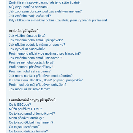
Změnil jsem časové pásmo, ale je to stále špatně!
Můj jazyk není na seznamu!
Jak zobrazím obrázek pod uživatelským jménem?
Jak změním svoje zařazení?
Když kliknu na e-mailový odkaz uživatele, jsem vyzván k přihlášení!
Vkládání příspěvků
Jak vložím téma do fóra?
Jak změním nebo smažu příspěvek?
Jak přidám podpis k mému příspěvku?
Jak vytvořím hlasování?
Proč nemohu přidat více možností pro hlasování?
Jak změním nebo smažu hlasování?
Proč se nemohu dostat k fóru?
Proč nemohu přidávat přílohy?
Proč jsem obdržel varování?
Jak mohu nahlásit příspěvek moderátorům?
K čemu slouží tlačítko „Uložit“ při psaní příspěvků?
Proč musí být můj příspěvek schválen?
Jak mohu oživit svoje téma?
Formátování a typy příspěvků
Co je BBCode?
Můžu používat HTML?
Co to jsou smajlíci (emotikony)?
Mohu přidávat obrázky?
Co to jsou Globální oznámení?
Co to jsou oznámení?
Co to jsou důležitá témata?