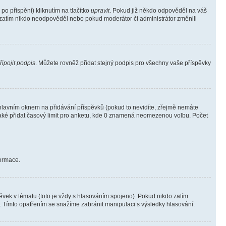
o přispění) kliknutím na tlačítko
upravit
. Pokud již někdo odpověděl na váš
ud zatím nikdo neodpověděl nebo pokud moderátor či administrátor změnili
řipojit podpis
. Můžete rovněž přidat stejný podpis pro všechny vaše příspěvky
lavním oknem na přidávání příspěvků (pokud to nevidíte, zřejmě nemáte
také přidat časový limit pro anketu, kde 0 znamená neomezenou volbu. Počet
formace.
vek v tématu (toto je vždy s hlasováním spojeno). Pokud nikdo zatím
. Tímto opatřením se snažíme zabránit manipulaci s výsledky hlasování.