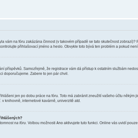
 Byla vám na fóru zakázána činnost (v takovém případě se tato skutečnost zobrazí)? 
u zkontrolujte přihlašovací jméno a heslo. Obvykle toto bývá ten problém a pokud ne
vkládání příspěvků. Samozřejmě, že registrace vám dá přístup k ostatním službám ne
aci doporučujeme. Zabere to jen pár chvil.
řihlášeni jen po dobu práce na fóru. Toto má zabránit zneužití vašeho účtu někým jiný
v knihovně, internetové kavárně, univerzitě atd.
přihlášených?
ítomnost na fóru
. Volbou možnosti
Ano
aktivujete tuto funkci. Online vás uvidí pouz