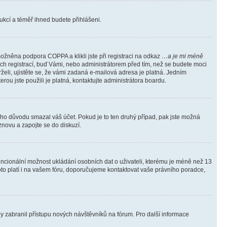
trukcí a téměř ihned budete přihlášeni.
ožněna podpora COPPA a klikli jste při registraci na odkaz
…a je mi méně
ých registrací, buď Vámi, nebo administrátorem před tím, než se budete moci
rželi, ujistěte se, že vámi zadaná e-mailová adresa je platná. Jedním
terou jste použili je platná, kontaktujte administrátora boardu.
kého důvodu smazal váš účet. Pokud je to ten druhý případ, pak jste možná
 znovu a zapojte se do diskuzí.
tencionální možnost ukládání osobních dat o uživateli, kterému je méně než 13
i toto platí i na vašem fóru, doporučujeme kontaktovat vaše právního poradce,
aby zabranil přístupu nových návštěvníků na fórum. Pro další informace