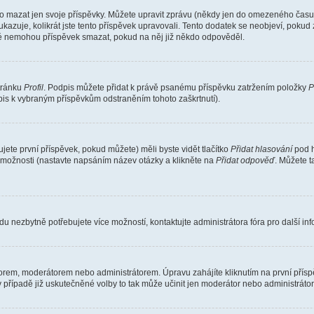
o mazat jen svoje příspěvky. Můžete upravit zprávu (někdy jen do omezeného času p
 ukazuje, kolikrát jste tento příspěvek upravovali. Tento dodatek se neobjeví, pok
telé nemohou příspěvek smazat, pokud na něj již někdo odpověděl.
stránku
Profil
. Podpis můžete přidat k právě psanému příspěvku zatržením položky
P
dpis k vybraným příspěvkům odstraněním tohoto zaškrtnutí).
ete první příspěvek, pokud můžete) měli byste vidět tlačítko
Přidat hlasování
pod h
ě možnosti (nastavte napsáním název otázky a klikněte na
Přidat odpověď
. Můžete 
u nezbytně potřebujete více možností, kontaktujte administrátora fóra pro další in
orem, moderátorem nebo administrátorem. Úpravu zahájíte kliknutím na první příspě
případě již uskutečněné volby to tak může učinit jen moderátor nebo administrátor