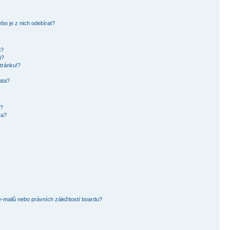
bo je z nich odebírat?
h?
ů?
tránku!?
ata?
i?
ra?
mailů nebo právních záležitostí boardu?