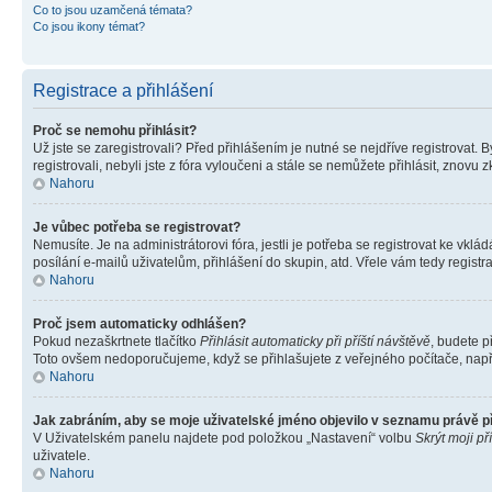
Co to jsou uzamčená témata?
Co jsou ikony témat?
Registrace a přihlášení
Proč se nemohu přihlásit?
Už jste se zaregistrovali? Před přihlášením je nutné se nejdříve registrovat.
registrovali, nebyli jste z fóra vyloučeni a stále se nemůžete přihlásit, znov
Nahoru
Je vůbec potřeba se registrovat?
Nemusíte. Je na administrátorovi fóra, jestli je potřeba se registrovat ke 
posílání e-mailů uživatelům, přihlášení do skupin, atd. Vřele vám tedy registr
Nahoru
Proč jsem automaticky odhlášen?
Pokud nezaškrtnete tlačítko
Přihlásit automaticky při příští návštěvě
, budete p
Toto ovšem nedoporučujeme, když se přihlašujete z veřejného počítače, např. 
Nahoru
Jak zabráním, aby se moje uživatelské jméno objevilo v seznamu právě 
V Uživatelském panelu najdete pod položkou „Nastavení“ volbu
Skrýt moji př
uživatele.
Nahoru