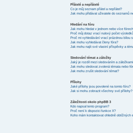
Přátelé a nepřátelé
Co je můj seznam přátel a nepřátel?
Jak mohu přidávat uživatele do seznamů ne
Hledání na fóru
Jak mohu hledat v jednom nebo více fórec
Proč můj dotaz vrací nulový počet výsledk
Proč mi vyhledávání vrací prázdnou bílou s
Jak mohu vyhledávat členy fóra?
Jak mohu najít své vlastní příspěvky a tém
Sledování témat a záložky
Jaký je rozdíl mezi sledováním a záložkam
Jak mohu sledovat zvolená témata nebo fó
Jak mohu zrušit sledování témat?
Přílohy
Jaké přílohy jsou povolené na tomto fóru?
Jak si mohu zobrazit všechny své přílohy?
Záležitosti okolo phpBB 3
Kdo napsal tento program?
Proč není k dispozici funkce X?
Koho mám kontaktovat ohledně obtížných e-