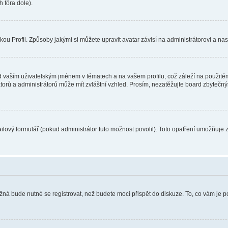
 fóra dole).
u Profil. Způsoby jakými si můžete upravit avatar závisí na administrátorovi a na
 vaším uživatelským jménem v tématech a na vašem profilu, což záleží na použitém
rátorů a administrátorů může mít zvláštní vzhled. Prosím, nezatěžujte board zbytečn
lový formulář (pokud administrátor tuto možnost povolil). Toto opatření umožňuje 
žná bude nutné se registrovat, než budete moci přispět do diskuze. To, co vám je 