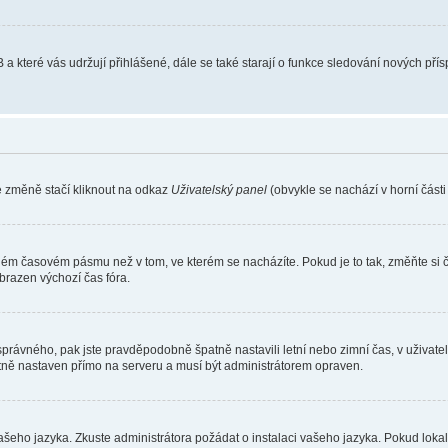
 a které vás udržují přihlášené, dále se také starají o funkce sledování nových př
e změně stačí kliknout na odkaz
Uživatelský panel
(obvykle se nachází v horní část
iném časovém pásmu než v tom, ve kterém se nacházíte. Pokud je to tak, změňte si 
brazen výchozí čas fóra.
toho správného, pak jste pravděpodobně špatně nastavili letní nebo zimní čas, v už
ě nastaven přímo na serveru a musí být administrátorem opraven.
vašeho jazyka. Zkuste administrátora požádat o instalaci vašeho jazyka. Pokud loka