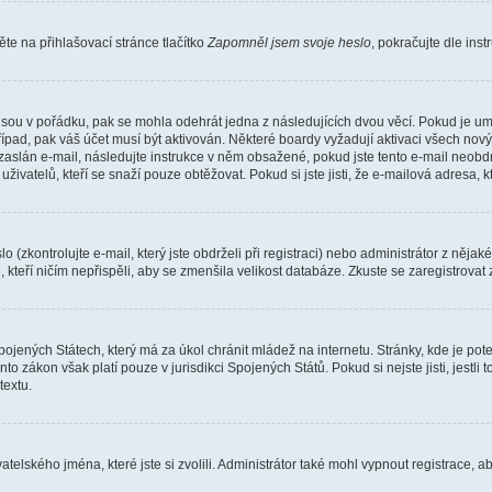
e na přihlašovací stránce tlačítko
Zapomněl jsem svoje heslo
, pokračujte dle ins
jsou v pořádku, pak se mohla odehrát jedna z následujících dvou věcí. Pokud je um
řípad, pak váš účet musí být aktivován. Některé boardy vyžadují aktivaci všech nov
yl zaslán e-mail, následujte instrukce v něm obsažené, pokud jste tento e-mail neobd
uživatelů, kteří se snaží pouze obtěžovat. Pokud si jste jisti, že e-mailová adresa, k
(zkontrolujte e-mail, který jste obdrželi při registraci) nebo administrátor z něja
, kteří ničím nepřispěli, aby se zmenšila velikost databáze. Zkuste se zaregistrovat
ojených Státech, který má za úkol chránit mládež na internetu. Stránky, kde je po
nto zákon však platí pouze v jurisdikci Spojených Států. Pokud si nejste jisti, jestl
extu.
atelského jména, které jste si zvolili. Administrátor také mohl vypnout registrace, 