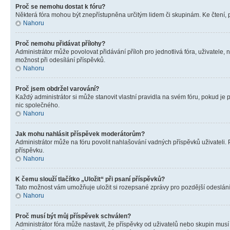
Proč se nemohu dostat k fóru?
Některá fóra mohou být znepřístupněna určitým lidem či skupinám. Ke čtení, pro
Nahoru
Proč nemohu přidávat přílohy?
Administrátor může povolovat přidávání příloh pro jednotlivá fóra, uživatele
možnost při odesílání příspěvků.
Nahoru
Proč jsem obdržel varování?
Každý administrátor si může stanovit vlastní pravidla na svém fóru, pokud j
nic společného.
Nahoru
Jak mohu nahlásit příspěvek moderátorům?
Administrátor může na fóru povolit nahlašování vadných příspěvků uživateli.
příspěvku.
Nahoru
K čemu slouží tlačítko „Uložit“ při psaní příspěvků?
Tato možnost vám umožňuje uložit si rozepsané zprávy pro pozdější odeslání. 
Nahoru
Proč musí být můj příspěvek schválen?
Administrátor fóra může nastavit, že příspěvky od uživatelů nebo skupin musí