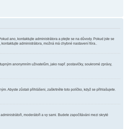
Pokud ano, kontaktujte administrátora a ptejte se na důvody. Pokud jste se
ní, kontaktujte administrátora, možná má chybné nastavení fóra..
dostupným anonymním uživatelům, jako např. postavičky, soukromé zprávy,
m. Abyste zůstali přihlášeni, zaškrtněte toto políčko, když se přihlašujete.
e administrátoři, moderátoři a vy sami. Budete započítáváni mezi skryté