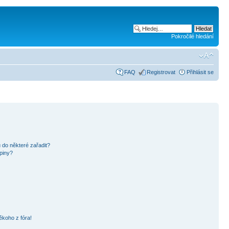
Pokročilé hledání
FAQ
Registrovat
Přihlásit se
 do některé zařadit?
piny?
ěkoho z fóra!