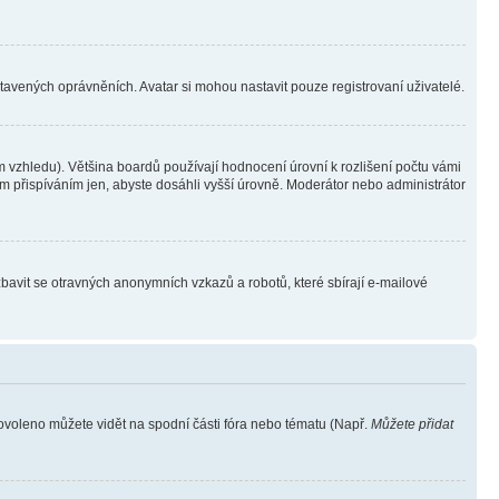
stavených oprávněních. Avatar si mohou nastavit pouze registrovaní uživatelé.
 vzhledu). Většina boardů používají hodnocení úrovní k rozlišení počtu vámi
ým přispíváním jen, abyste dosáhli vyšší úrovně. Moderátor nebo administrátor
zbavit se otravných anonymních vzkazů a robotů, které sbírají e-mailové
povoleno můžete vidět na spodní části fóra nebo tématu (Např.
Můžete přidat