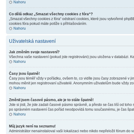
Nahoru
Co dělá odkaz „Smazat všechny cookies z fóra“?
„Smazat všechny cookies z fóra“ odstraní cookies, které jsou vytvořené phpBB
cookies fóra pokud máte potíže s přihlašováním.
Nahoru
Uživatelská nastavení
Jak změním svoje nastavení?
Všechna vaše nastavení (pokud jste registrováni) jsou uložena v databázi. K
Nahoru
Časy jsou špatně!
Časy jsou téměř vždy v pořádku, ovšem to, co vidíte jsou časy zobrazené v j
mohou měnit jen registrovaní uživatelé. Anonymním uživatelům bude vždy zo
Nahoru
Změnil jsem časové pásmo, ale je to stále špatně!
Jste si jisti, že jste zadali časové pásmo správně, a přesto se čas liší od 
po správném nastavení čas pořád neodpovídá tomu současnému, je čas špatn
Nahoru
Můj jazyk není na seznamu!
Administrátor nenainstaloval vaši lokalizaci nebo nikdo nepřeložil fórum do 