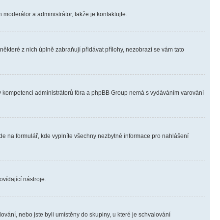
 moderátor a administrátor, takže je kontaktujte.
ěkteré z nich úplně zabraňují přidávat přílohy, nezobrazí se vám tato
ně v kompetenci administrátorů fóra a phpBB Group nemá s vydáváním varování
ede na formulář, kde vyplníte všechny nezbytné informace pro nahlášení
vídající nástroje.
vání, nebo jste byli umístěny do skupiny, u které je schvalování