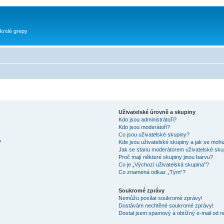
krslé grepy
Uživatelské úrovně a skupiny
Kdo jsou administrátoři?
Kdo jsou moderátoři?
Co jsou uživatelské skupiny?
?
Kde jsou uživatelské skupiny a jak se mohu
Jak se stanu moderátorem uživatelské sku
Proč mají některé skupiny jinou barvu?
Co je „Výchozí uživatelská skupina“?
Co znamená odkaz „Tým“?
Soukromé zprávy
Nemůžu posílat soukromé zprávy!
Dostávám nechtěné soukromé zprávy!
Dostal jsem spamový a obtížný e-mail od n