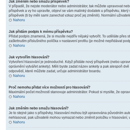
Jak změním nebo smažu příspěvek?
V případě, že nejste moderátor nebo administrátor, tak můžete upravovat neb
příspěvek a vy ho upravíte, objeví se vám malinký dodatek u příspěvku, který
příspěvek (ti by měli sami zanechat vzkaz proč jej změnili). Normální uživa
Nahoru
Jak přidám podpis k mému příspěvku?
Přidat podpis znamená, že si musíte nejdřív nějaký vytvořit. To uděláte přes 
zaškrtnutím příslušného políčka v nastavení profilu (je možné nepřidávat po
Nahoru
Jak vytvořím hlasování?
Vytvoření hlasování je jednoduché. Když přidáte nový příspěvek (nebo upravuj
oprávnění vytvářet ankety). Měli byste zadat název ankety a pak alespoň dv
odpovědí, které můžete zadat, určuje administrátor boardu.
Nahoru
Proč nemohu přidat více možností pro hlasování?
Maximální počet možností stanovuje administrátor. Pokud si myslíte, že opravd
Nahoru
Jak změním nebo smažu hlasování?
Je to stejné jako s příspěvky, hlasování mohou být upravována původním aut
nehlasoval, pak uživatelé mohou vymazat nebo změnit položku v hlasování, v 
Nahoru