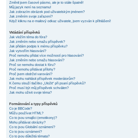
Změnil jsem časové pásmo, ale je to stále špatně!
Můj jazyk není na seznamu!
Jak zobrazím obrázek pod uživatelským jménem?
Jak změním svoje zařazení?
Když kliknu na e-mailový odkaz uživatele, jsem vyzván k přihlášení!
Vkládání příspěvků
Jak vložím téma do fóra?
Jak změním nebo smažu příspěvek?
Jak přidám podpis k mému příspěvku?
Jak vytvořím hlasování?
Proč nemohu přidat více možností pro hlasování?
Jak změním nebo smažu hlasování?
Proč se nemohu dostat k fóru?
Proč nemohu přidávat přílohy?
Proč jsem obdržel varování?
Jak mohu nahlásit příspěvek moderátorům?
K čemu slouží tlačítko „Uložit“ při psaní příspěvků?
Proč musí být můj příspěvek schválen?
Jak mohu oživit svoje téma?
Formátování a typy příspěvků
Co je BBCode?
Můžu používat HTML?
Co to jsou smajlíci (emotikony)?
Mohu přidávat obrázky?
Co to jsou Globální oznámení?
Co to jsou oznámení?
Co to jsou důležitá témata?