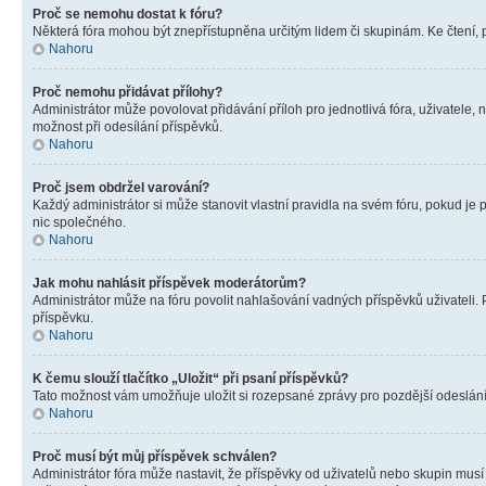
Proč se nemohu dostat k fóru?
Některá fóra mohou být znepřístupněna určitým lidem či skupinám. Ke čtení, pro
Nahoru
Proč nemohu přidávat přílohy?
Administrátor může povolovat přidávání příloh pro jednotlivá fóra, uživatele
možnost při odesílání příspěvků.
Nahoru
Proč jsem obdržel varování?
Každý administrátor si může stanovit vlastní pravidla na svém fóru, pokud j
nic společného.
Nahoru
Jak mohu nahlásit příspěvek moderátorům?
Administrátor může na fóru povolit nahlašování vadných příspěvků uživateli.
příspěvku.
Nahoru
K čemu slouží tlačítko „Uložit“ při psaní příspěvků?
Tato možnost vám umožňuje uložit si rozepsané zprávy pro pozdější odeslání. 
Nahoru
Proč musí být můj příspěvek schválen?
Administrátor fóra může nastavit, že příspěvky od uživatelů nebo skupin musí