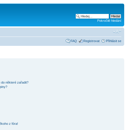
Pokročilé hledání
FAQ
Registrovat
Přihlásit se
 do některé zařadit?
piny?
ěkoho z fóra!