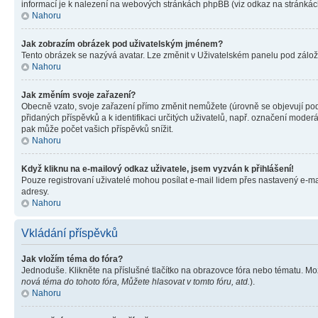
informací je k nalezení na webových stránkách phpBB (viz odkaz na stránkách
Nahoru
Jak zobrazím obrázek pod uživatelským jménem?
Tento obrázek se nazývá avatar. Lze změnit v Uživatelském panelu pod záložko
Nahoru
Jak změním svoje zařazení?
Obecně vzato, svoje zařazení přímo změnit nemůžete (úrovně se objevují pod
přidaných příspěvků a k identifikaci určitých uživatelů, např. označení mode
pak může počet vašich příspěvků snížit.
Nahoru
Když kliknu na e-mailový odkaz uživatele, jsem vyzván k přihlášení!
Pouze registrovaní uživatelé mohou posílat e-mail lidem přes nastavený e-mai
adresy.
Nahoru
Vkládání příspěvků
Jak vložím téma do fóra?
Jednoduše. Klikněte na příslušné tlačítko na obrazovce fóra nebo tématu. Mo
nová téma do tohoto fóra, Můžete hlasovat v tomto fóru, atd.
).
Nahoru