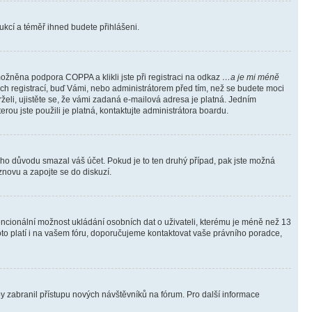
trukcí a téměř ihned budete přihlášeni.
ožněna podpora COPPA a klikli jste při registraci na odkaz
…a je mi méně
ých registrací, buď Vámi, nebo administrátorem před tím, než se budete moci
rželi, ujistěte se, že vámi zadaná e-mailová adresa je platná. Jedním
terou jste použili je platná, kontaktujte administrátora boardu.
kého důvodu smazal váš účet. Pokud je to ten druhý případ, pak jste možná
 znovu a zapojte se do diskuzí.
tencionální možnost ukládání osobních dat o uživateli, kterému je méně než 13
i toto platí i na vašem fóru, doporučujeme kontaktovat vaše právního poradce,
aby zabranil přístupu nových návštěvníků na fórum. Pro další informace