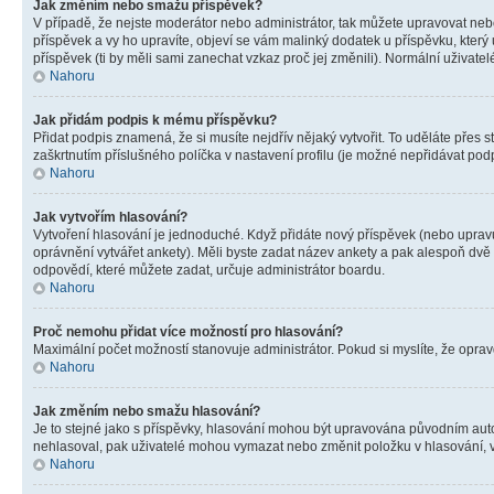
Jak změním nebo smažu příspěvek?
V případě, že nejste moderátor nebo administrátor, tak můžete upravovat neb
příspěvek a vy ho upravíte, objeví se vám malinký dodatek u příspěvku, který
příspěvek (ti by měli sami zanechat vzkaz proč jej změnili). Normální uživa
Nahoru
Jak přidám podpis k mému příspěvku?
Přidat podpis znamená, že si musíte nejdřív nějaký vytvořit. To uděláte přes 
zaškrtnutím příslušného políčka v nastavení profilu (je možné nepřidávat po
Nahoru
Jak vytvořím hlasování?
Vytvoření hlasování je jednoduché. Když přidáte nový příspěvek (nebo upravuj
oprávnění vytvářet ankety). Měli byste zadat název ankety a pak alespoň dv
odpovědí, které můžete zadat, určuje administrátor boardu.
Nahoru
Proč nemohu přidat více možností pro hlasování?
Maximální počet možností stanovuje administrátor. Pokud si myslíte, že opravd
Nahoru
Jak změním nebo smažu hlasování?
Je to stejné jako s příspěvky, hlasování mohou být upravována původním aut
nehlasoval, pak uživatelé mohou vymazat nebo změnit položku v hlasování, v 
Nahoru