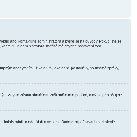
Pokud ano, kontaktujte administrátora a ptejte se na důvody. Pokud jste se
ní, kontaktujte administrátora, možná má chybné nastavení fóra..
dostupným anonymním uživatelům, jako např. postavičky, soukromé zprávy,
m. Abyste zůstali přihlášeni, zaškrtněte toto políčko, když se přihlašujete.
e administrátoři, moderátoři a vy sami. Budete započítáváni mezi skryté