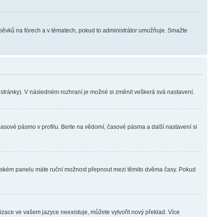
íspěvků na fórech a v tématech, pokud to administrátor umožňuje. Smažte
i stránky). V následném rozhraní je možné si změnit veškerá svá nastavení.
časové pásmo v profilu. Berte na vědomí, časové pásma a další nastavení si
ivatelském panelu máte ruční možnost přepnout mezi těmito dvěma časy. Pokud
lizace ve vašem jazyce neexistuje, můžete vytvořit nový překlad. Více