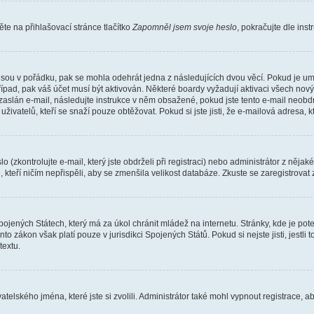
e na přihlašovací stránce tlačítko
Zapomněl jsem svoje heslo
, pokračujte dle ins
jsou v pořádku, pak se mohla odehrát jedna z následujících dvou věcí. Pokud je um
řípad, pak váš účet musí být aktivován. Některé boardy vyžadují aktivaci všech nov
yl zaslán e-mail, následujte instrukce v něm obsažené, pokud jste tento e-mail neobd
uživatelů, kteří se snaží pouze obtěžovat. Pokud si jste jisti, že e-mailová adresa, k
(zkontrolujte e-mail, který jste obdrželi při registraci) nebo administrátor z něja
, kteří ničím nepřispěli, aby se zmenšila velikost databáze. Zkuste se zaregistrovat
ojených Státech, který má za úkol chránit mládež na internetu. Stránky, kde je po
nto zákon však platí pouze v jurisdikci Spojených Států. Pokud si nejste jisti, jestl
extu.
atelského jména, které jste si zvolili. Administrátor také mohl vypnout registrace, 