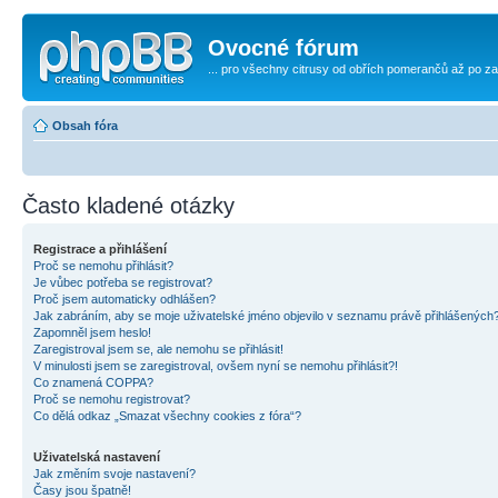
Ovocné fórum
... pro všechny citrusy od obřích pomerančů až po za
Obsah fóra
Často kladené otázky
Registrace a přihlášení
Proč se nemohu přihlásit?
Je vůbec potřeba se registrovat?
Proč jsem automaticky odhlášen?
Jak zabráním, aby se moje uživatelské jméno objevilo v seznamu právě přihlášených
Zapomněl jsem heslo!
Zaregistroval jsem se, ale nemohu se přihlásit!
V minulosti jsem se zaregistroval, ovšem nyní se nemohu přihlásit?!
Co znamená COPPA?
Proč se nemohu registrovat?
Co dělá odkaz „Smazat všechny cookies z fóra“?
Uživatelská nastavení
Jak změním svoje nastavení?
Časy jsou špatně!