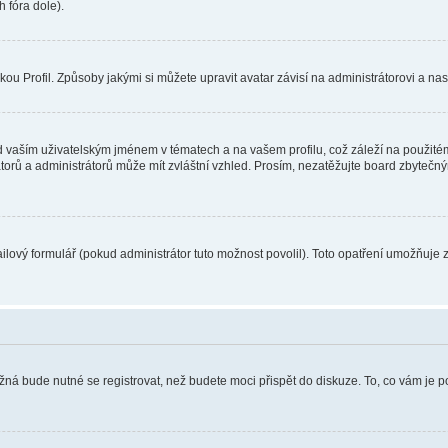
 fóra dole).
u Profil. Způsoby jakými si můžete upravit avatar závisí na administrátorovi a na
 vaším uživatelským jménem v tématech a na vašem profilu, což záleží na použitém
rátorů a administrátorů může mít zvláštní vzhled. Prosím, nezatěžujte board zbytečn
lový formulář (pokud administrátor tuto možnost povolil). Toto opatření umožňuje 
žná bude nutné se registrovat, než budete moci přispět do diskuze. To, co vám je 