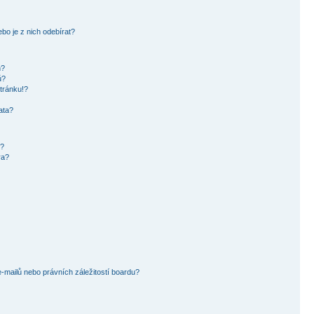
bo je z nich odebírat?
h?
ů?
tránku!?
ata?
i?
ra?
mailů nebo právních záležitostí boardu?