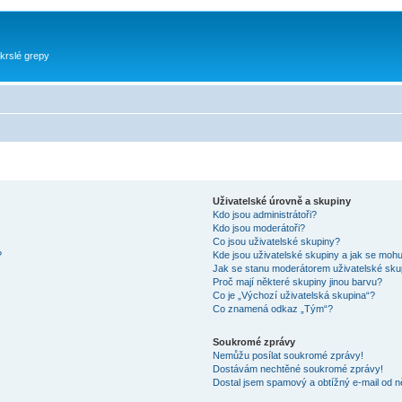
krslé grepy
Uživatelské úrovně a skupiny
Kdo jsou administrátoři?
Kdo jsou moderátoři?
Co jsou uživatelské skupiny?
?
Kde jsou uživatelské skupiny a jak se mohu
Jak se stanu moderátorem uživatelské sku
Proč mají některé skupiny jinou barvu?
Co je „Výchozí uživatelská skupina“?
Co znamená odkaz „Tým“?
Soukromé zprávy
Nemůžu posílat soukromé zprávy!
Dostávám nechtěné soukromé zprávy!
Dostal jsem spamový a obtížný e-mail od n