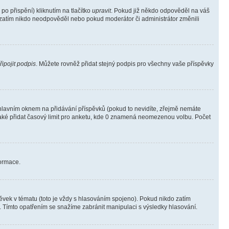
o přispění) kliknutím na tlačítko
upravit
. Pokud již někdo odpověděl na váš
ud zatím nikdo neodpověděl nebo pokud moderátor či administrátor změnili
řipojit podpis
. Můžete rovněž přidat stejný podpis pro všechny vaše příspěvky
lavním oknem na přidávání příspěvků (pokud to nevidíte, zřejmě nemáte
také přidat časový limit pro anketu, kde 0 znamená neomezenou volbu. Počet
formace.
vek v tématu (toto je vždy s hlasováním spojeno). Pokud nikdo zatím
. Tímto opatřením se snažíme zabránit manipulaci s výsledky hlasování.