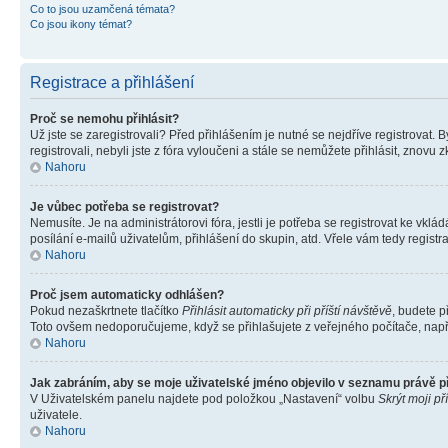
Co to jsou uzamčená témata?
Co jsou ikony témat?
Registrace a přihlášení
Proč se nemohu přihlásit?
Už jste se zaregistrovali? Před přihlášením je nutné se nejdříve registrovat.
registrovali, nebyli jste z fóra vyloučeni a stále se nemůžete přihlásit, znov
Nahoru
Je vůbec potřeba se registrovat?
Nemusíte. Je na administrátorovi fóra, jestli je potřeba se registrovat ke 
posílání e-mailů uživatelům, přihlášení do skupin, atd. Vřele vám tedy registr
Nahoru
Proč jsem automaticky odhlášen?
Pokud nezaškrtnete tlačítko
Přihlásit automaticky při příští návštěvě
, budete p
Toto ovšem nedoporučujeme, když se přihlašujete z veřejného počítače, např. 
Nahoru
Jak zabráním, aby se moje uživatelské jméno objevilo v seznamu právě 
V Uživatelském panelu najdete pod položkou „Nastavení“ volbu
Skrýt moji př
uživatele.
Nahoru