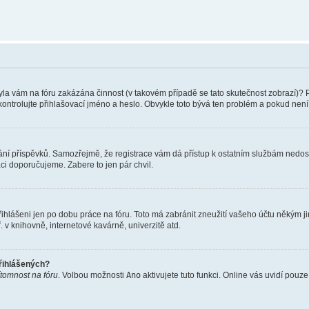
 Byla vám na fóru zakázána činnost (v takovém případě se tato skutečnost zobrazí)? 
u zkontrolujte přihlašovací jméno a heslo. Obvykle toto bývá ten problém a pokud ne
vkládání příspěvků. Samozřejmě, že registrace vám dá přístup k ostatním službám ne
aci doporučujeme. Zabere to jen pár chvil.
řihlášeni jen po dobu práce na fóru. Toto má zabránit zneužití vašeho účtu někým jiný
v knihovně, internetové kavárně, univerzitě atd.
přihlášených?
ítomnost na fóru
. Volbou možnosti
Ano
aktivujete tuto funkci. Online vás uvidí pouz