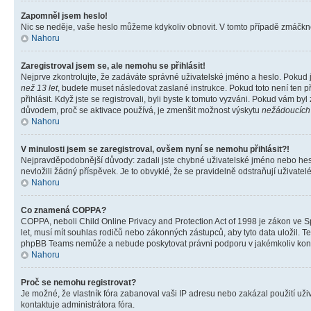
Zapomněl jsem heslo!
Nic se neděje, vaše heslo můžeme kdykoliv obnovit. V tomto případě zmáčknět
Nahoru
Zaregistroval jsem se, ale nemohu se přihlásit!
Nejprve zkontrolujte, že zadáváte správné uživatelské jméno a heslo. Pokud 
než 13 let
, budete muset následovat zaslané instrukce. Pokud toto není ten p
přihlásit. Když jste se registrovali, byli byste k tomuto vyzváni. Pokud vám b
důvodem, proč se aktivace používá, je zmenšit možnost výskytu
nežádoucích
Nahoru
V minulosti jsem se zaregistroval, ovšem nyní se nemohu přihlásit?!
Nejpravděpodobnější důvody: zadali jste chybné uživatelské jméno nebo heslo 
nevložili žádný příspěvek. Je to obvyklé, že se pravidelně odstraňují uživatelé
Nahoru
Co znamená COPPA?
COPPA, neboli Child Online Privacy and Protection Act of 1998 je zákon ve Sp
let, musí mít souhlas rodičů nebo zákonných zástupců, aby tyto data uložil. Te
phpBB Teams nemůže a nebude poskytovat právni podporu v jakémkoliv kont
Nahoru
Proč se nemohu registrovat?
Je možné, že vlastník fóra zabanoval vaši IP adresu nebo zakázal použití uživ
kontaktuje administrátora fóra.