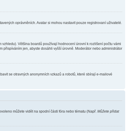
stavených oprávněních. Avatar si mohou nastavit pouze registrovaní uživatelé.
 vzhledu). Většina boardů používají hodnocení úrovní k rozlišení počtu vámi
ým přispíváním jen, abyste dosáhli vyšší úrovně. Moderátor nebo administrátor
zbavit se otravných anonymních vzkazů a robotů, které sbírají e-mailové
povoleno můžete vidět na spodní části fóra nebo tématu (Např.
Můžete přidat