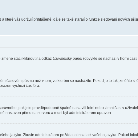
 a které vás udržují přihlášené, dále se také starají o funkce sledování nových př
e změně stačí kliknout na odkaz
Uživatelský panel
(obvykle se nachází v horní část
iném časovém pásmu než v tom, ve kterém se nacházíte. Pokud je to tak, změňte si 
brazen výchozí čas fóra.
toho správného, pak jste pravděpodobně špatně nastavili letní nebo zimní čas, v už
ě nastaven přímo na serveru a musí být administrátorem opraven.
vašeho jazyka. Zkuste administrátora požádat o instalaci vašeho jazyka. Pokud loka