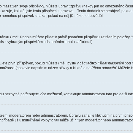
o mazat jen svoje příspěvky. Můžete upravit zprávu (někdy jen do omezeného času p
 ukazuje, kolikrát jste tento příspěvek upravovali. Tento dodatek se neobjeví, pok
telé nemohou příspěvek smazat, pokud na něj již někdo odpověděl.
stránku
Profil
. Podpis můžete přidat k právě psanému příspěvku zatržením položky
P
dpis k vybraným příspěvkům odstraněním tohoto zaškrtnutí).
ete první příspěvek, pokud můžete) měli byste vidět tlačítko
Přidat hlasování
pod h
ě možnosti (nastavte napsáním název otázky a klikněte na
Přidat odpověď
. Můžete 
u nezbytně potřebujete více možností, kontaktujte administrátora fóra pro další in
orem, moderátorem nebo administrátorem. Úpravu zahájíte kliknutím na první příspě
případě již uskutečněné volby to tak může učinit jen moderátor nebo administrátor