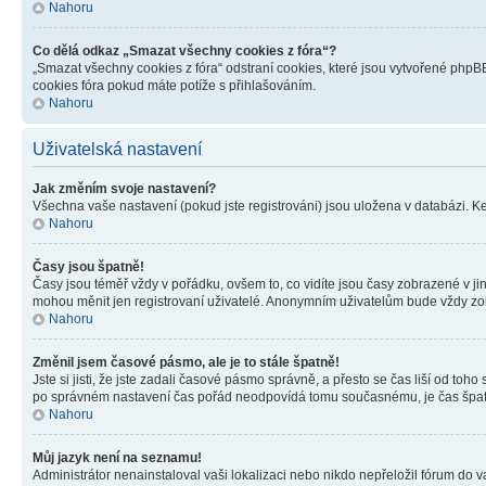
Nahoru
Co dělá odkaz „Smazat všechny cookies z fóra“?
„Smazat všechny cookies z fóra“ odstraní cookies, které jsou vytvořené phpBB
cookies fóra pokud máte potíže s přihlašováním.
Nahoru
Uživatelská nastavení
Jak změním svoje nastavení?
Všechna vaše nastavení (pokud jste registrováni) jsou uložena v databázi. K
Nahoru
Časy jsou špatně!
Časy jsou téměř vždy v pořádku, ovšem to, co vidíte jsou časy zobrazené v j
mohou měnit jen registrovaní uživatelé. Anonymním uživatelům bude vždy zo
Nahoru
Změnil jsem časové pásmo, ale je to stále špatně!
Jste si jisti, že jste zadali časové pásmo správně, a přesto se čas liší od 
po správném nastavení čas pořád neodpovídá tomu současnému, je čas špatn
Nahoru
Můj jazyk není na seznamu!
Administrátor nenainstaloval vaši lokalizaci nebo nikdo nepřeložil fórum do 