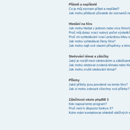
Přátelé a nepřátelé
Co je můj seznam přátel a nepřátel?
Jak mohu přidávat uživatele do seznamů ne
Hledání na fóru
Jak mohu hledat v jednom nebo více fórec
Proč můj dotaz vrací nulový počet výsledk
Proč mi vyhledávání vrací prázdnou bílou s
Jak mohu vyhledávat členy fóra?
Jak mohu najít své vlastní příspěvky a tém
Sledování témat a záložky
Jaký je rozdíl mezi sledováním a záložkam
Jak mohu sledovat zvolená témata nebo fó
Jak mohu zrušit sledování témat?
Přílohy
Jaké přílohy jsou povolené na tomto fóru?
Jak si mohu zobrazit všechny své přílohy?
Záležitosti okolo phpBB 3
Kdo napsal tento program?
Proč není k dispozici funkce X?
Koho mám kontaktovat ohledně obtížných e-