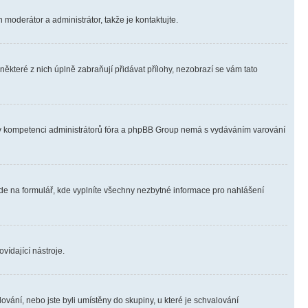
 moderátor a administrátor, takže je kontaktujte.
ěkteré z nich úplně zabraňují přidávat přílohy, nezobrazí se vám tato
ně v kompetenci administrátorů fóra a phpBB Group nemá s vydáváním varování
ede na formulář, kde vyplníte všechny nezbytné informace pro nahlášení
vídající nástroje.
vání, nebo jste byli umístěny do skupiny, u které je schvalování