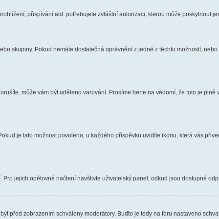
hlížení, přispívání atd. potřebujete zvláštní autorizaci, kterou může poskytnout jen
, nebo skupiny. Pokud nemáte dostatečná oprávnění z jedné z těchto možností, nebo n
e porušíte, může vám být uděleno varování. Prosíme berte na vědomí, že toto je pl
 Pokud je tato možnost povolena, u každého příspěvku uvidíte ikonu, která vás přiv
Pro jejich opětovné načtení navštivte uživatelský panel, odkud jsou dostupné odpo
 být před zobrazením schváleny moderátory. Buďto je tedy na fóru nastaveno schvalo